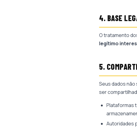
4. BASE LE
O tratamento do
legítimo intere
5. COMPART
Seus dados não 
ser compartilha
Plataformas t
armazenamen
Autoridades p