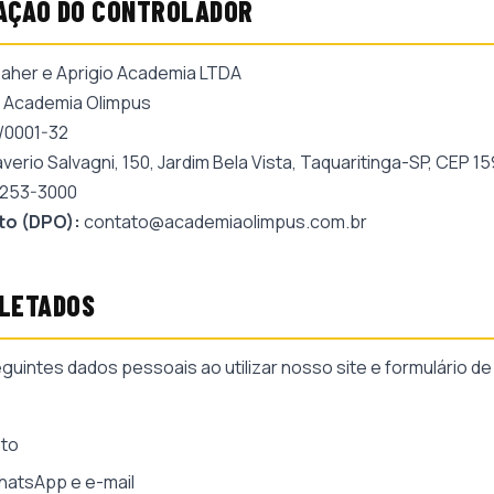
ICAÇÃO DO CONTROLADOR
aher e Aprigio Academia LTDA
Academia Olimpus
/0001-32
averio Salvagni, 150, Jardim Bela Vista, Taquaritinga-SP, CEP 
3253-3000
to (DPO):
contato@academiaolimpus.com.br
OLETADOS
uintes dados pessoais ao utilizar nosso site e formulário de
to
atsApp e e-mail