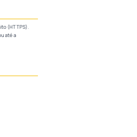
ito (HTTPS).
u até a