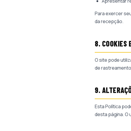
Apresentar r
Para exercer se
da recepção.
8. COOKIES
O site pode util
de rastreamento 
9. ALTERAÇ
Esta Política pod
desta página. O 