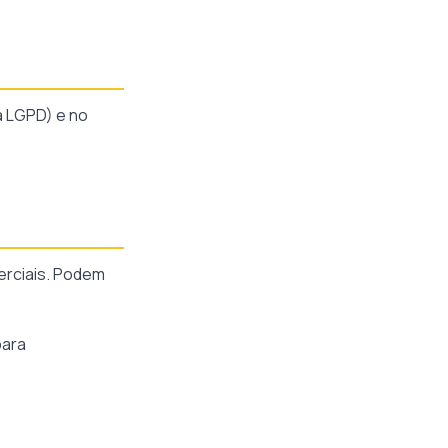
 da LGPD) e no
erciais. Podem
para