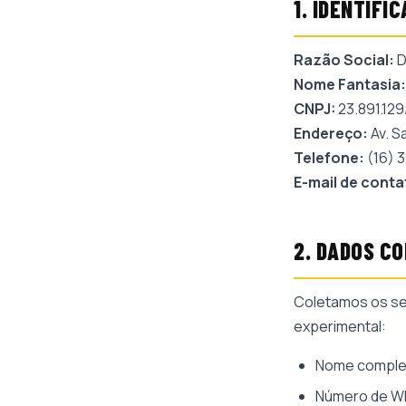
1. IDENTIF
Razão Social:
D
Nome Fantasia:
CNPJ:
23.891.129
Endereço:
Av. S
Telefone:
(16) 
E-mail de conta
2. DADOS C
Coletamos os seg
experimental:
Nome comple
Número de Wh