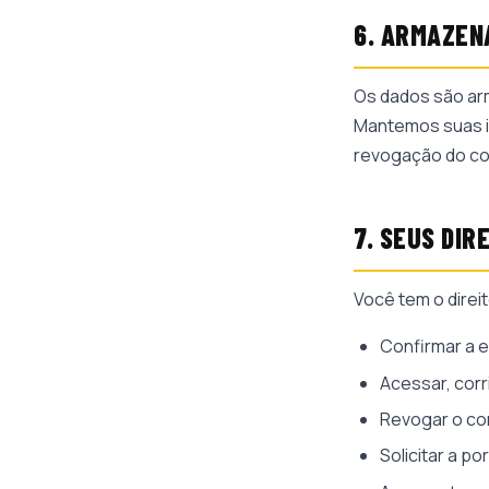
6. ARMAZEN
Os dados são ar
Mantemos suas i
revogação do con
7. SEUS DIR
Você tem o direit
Confirmar a e
Acessar, corr
Revogar o co
Solicitar a po